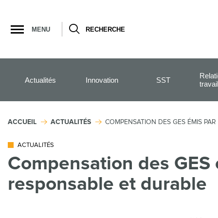
Ouvrir
la
MENU
RECHERCHE
navigation
du
site
Relat
Actualités
Innovation
SST
travai
ACCUEIL
ACTUALITÉS
COMPENSATION DES GES ÉMIS PAR 
ACTUALITÉS
Compensation des GES é
responsable et durable