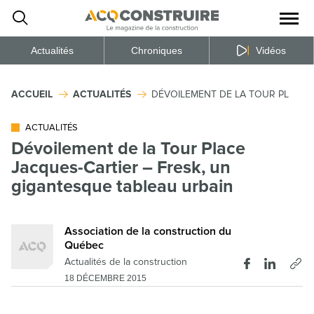
Ouvrir
la
naviga
du
site
Actualités
Chroniques
Vidéos
ACCUEIL
ACTUALITÉS
DÉVOILEMENT DE LA TOUR PLACE J
ACTUALITÉS
Dévoilement de la Tour Place
Jacques-Cartier – Fresk, un
gigantesque tableau urbain
Association de la construction du
Québec
Actualités de la construction
18 DÉCEMBRE 2015