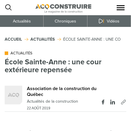
Ouvrir
la
naviga
du
site
Actualités
Chroniques
Vidéos
ACCUEIL
ACTUALITÉS
ÉCOLE SAINTE-ANNE : UNE COUR E
ACTUALITÉS
École Sainte-Anne : une cour
extérieure repensée
Association de la construction du
Québec
Actualités de la construction
22 AOÛT 2019