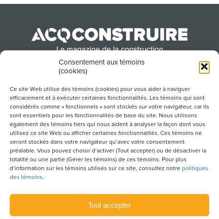
Consentement aux témoins
(cookies)
Produit par l’Association de la construction du
Québec
Ce site Web utilise des témoins (cookies) pour vous aider à naviguer
efficacement et à exécuter certaines fonctionnalités. Les témoins qui sont
considérés comme « fonctionnels » sont stockés sur votre navigateur, car ils
sont essentiels pour les fonctionnalités de base du site. Nous utilisons
POUR S’ABONNER À NOTRE INFOLETTRE
également des témoins tiers qui nous aident à analyser la façon dont vous
utilisez ce site Web ou afficher certaines fonctionnalités. Ces témoins ne
seront stockés dans votre navigateur qu’avec votre consentement
préalable. Vous pouvez choisir d’activer (Tout accepter) ou de désactiver la
totalité ou une partie (Gérer les témoins) de ces témoins. Pour plus
LIENS UTILES
d’information sur les témoins utilisés sur ce site, consultez notre
politiques
des témoins
.
CONDITIONS D’UTILISATION
POLITIQUE DE CONFIDENTIALITÉ
Tout accepter
PLAN DU SITE