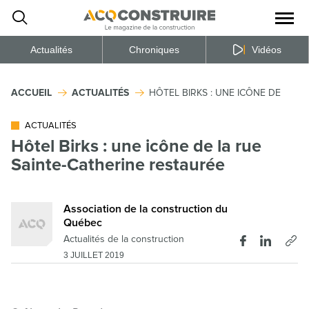
Ouvrir
la
naviga
du
site
Actualités
Chroniques
Vidéos
ACCUEIL
ACTUALITÉS
HÔTEL BIRKS : UNE ICÔNE DE LA R
ACTUALITÉS
Hôtel Birks : une icône de la rue
Sainte-Catherine restaurée
Association de la construction du
Québec
Actualités de la construction
3 JUILLET 2019