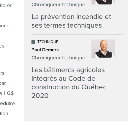
Chroniqueur technique
iorer
La prévention incendie et
ses termes techniques
ince
TECHNIQUE
es
Paul Demers
Chroniqueur technique
Les bâtiments agricoles
rs
intégrés au Code de
par
construction du Québec
e 1 G$
2020
réduire
tion