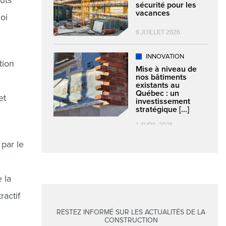
oûts
sécurité pour les
vacances
oi
6 JUILLET 2026
INNOVATION
tion
Mise à niveau de
nos bâtiments
existants au
Québec : un
et
investissement
stratégique [...]
1 AVRIL 2025
 par le
 la
ractif
RESTEZ INFORMÉ SUR LES ACTUALITÉS DE LA
CONSTRUCTION