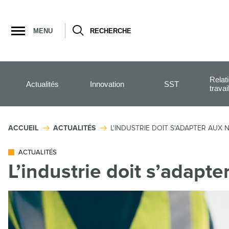
Ouvrir
la
MENU
RECHERCHE
navigation
du
site
Relat
Actualités
Innovation
SST
travai
ACCUEIL
ACTUALITÉS
L'INDUSTRIE DOIT S'ADAPTER AUX 
ACTUALITÉS
L’industrie doit s’adapte