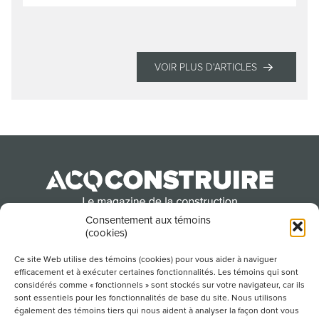
VOIR PLUS D'ARTICLES
Consentement aux témoins
(cookies)
Produit par l’Association de la construction du
Québec
Ce site Web utilise des témoins (cookies) pour vous aider à naviguer
efficacement et à exécuter certaines fonctionnalités. Les témoins qui sont
considérés comme « fonctionnels » sont stockés sur votre navigateur, car ils
sont essentiels pour les fonctionnalités de base du site. Nous utilisons
POUR S’ABONNER À NOTRE INFOLETTRE
également des témoins tiers qui nous aident à analyser la façon dont vous