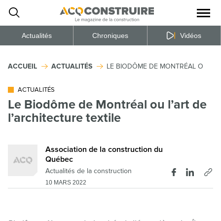
Ouvrir
la
naviga
du
site
Actualités
Chroniques
Vidéos
ACCUEIL
ACTUALITÉS
LE BIODÔME DE MONTRÉAL OU L’AR
ACTUALITÉS
Le Biodôme de Montréal ou l’art de
l’architecture textile
Association de la construction du
Québec
Actualités de la construction
10 MARS 2022