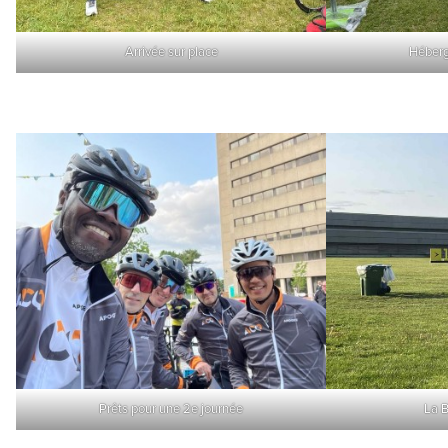
Arrivée sur place
Héberg
Prêts pour une 2e journée
La B