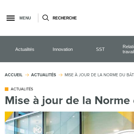
Ouvrir
la
MENU
RECHERCHE
navigation
du
site
Relat
Actualités
Innovation
SST
travai
ACCUEIL
ACTUALITÉS
MISE À JOUR DE LA NORME DU BÂ
ACTUALITÉS
Mise à jour de la Norme