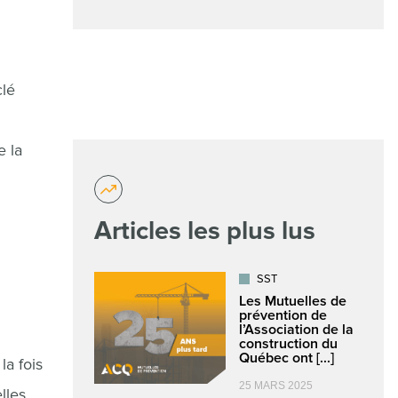
clé
e la
Articles les plus lus
SST
Les Mutuelles de
prévention de
l’Association de la
construction du
Québec ont [...]
la fois
25 MARS 2025
lles