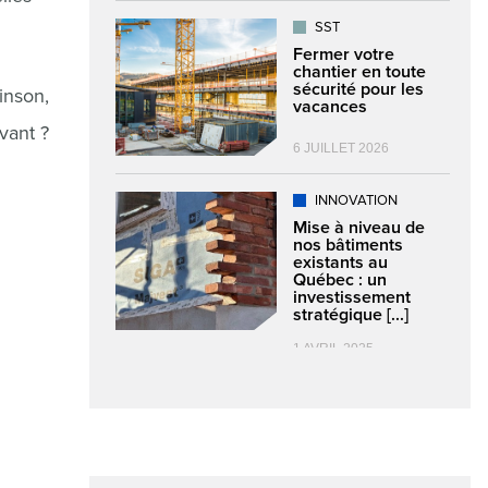
SST
Fermer votre
chantier en toute
sécurité pour les
inson,
vacances
vant ?
6 JUILLET 2026
INNOVATION
Mise à niveau de
nos bâtiments
existants au
Québec : un
investissement
stratégique [...]
1 AVRIL 2025