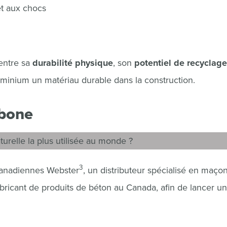
et aux chocs
entre sa
durabilité physique
, son
potentiel de recyclage
luminium un matériau durable dans la construction.
rbone
turelle la plus utilisée au monde ?
3
 canadiennes Webster
, un distributeur spécialisé en maço
fabricant de produits de béton au Canada, afin de lancer u