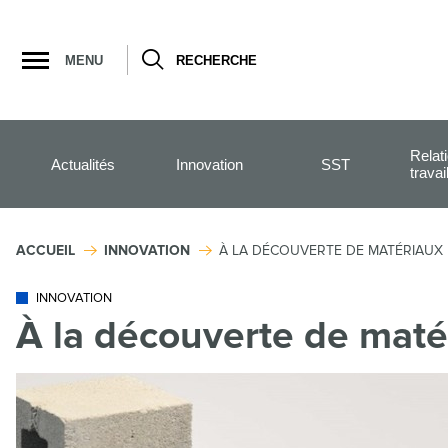
Ouvrir
la
MENU
RECHERCHE
navigation
du
site
Relat
Actualités
Innovation
SST
travai
ACCUEIL
INNOVATION
À LA DÉCOUVERTE DE MATÉRIAUX
INNOVATION
À la découverte de maté