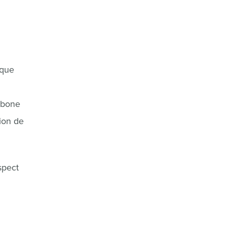
ique
rbone
tion de
espect