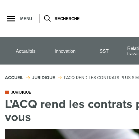
Ouvrir
la
MENU
RECHERCHE
navigation
du
site
Relat
Actualités
Innovation
SST
travai
ACCUEIL
JURIDIQUE
L'ACQ REND LES CONTRATS PLUS SI
JURIDIQUE
L’ACQ rend les contrats 
vous