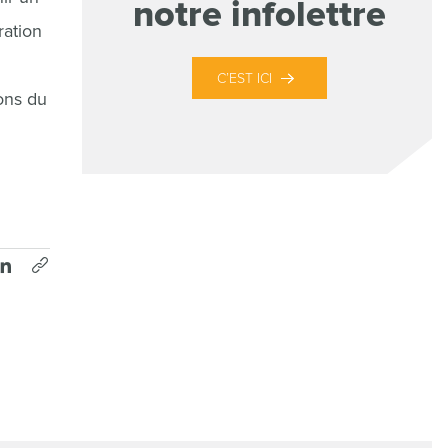
notre infolettre
ration
C’EST ICI
ons du