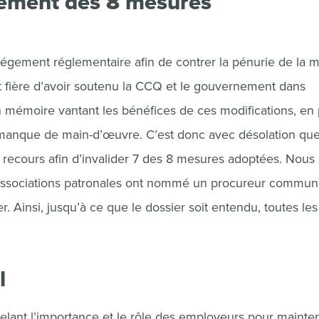
lement des 8 mesures
légement réglementaire afin de contrer la pénurie de la m
st fière d’avoir soutenu la CCQ et le gouvernement dans
n mémoire vantant les bénéfices de ces modifications, en 
e manque de main-d’œuvre. C’est donc avec désolation qu
 recours afin d’invalider 7 des 8 mesures adoptées. Nous
 associations patronales ont nommé un procureur commun 
 Ainsi, jusqu’à ce que le dossier soit entendu, toutes les
l
ant l’importance et le rôle des employeurs pour mainten