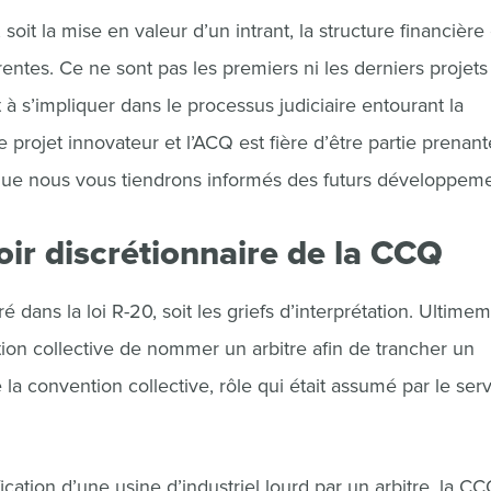
soit la mise en valeur d’un intrant, la structure financière 
érentes. Ce ne sont pas les premiers ni les derniers projets
t à s’impliquer dans le processus judiciaire entourant la
e projet innovateur et l’ACQ est fière d’être partie prenant
 que nous vous tiendrons informés des futurs développeme
voir discrétionnaire de la CCQ
 dans la loi R-20, soit les griefs d’interprétation. Ultimem
tion collective de nommer un arbitre afin de trancher un
 la convention collective, rôle qui était assumé par le ser
ication d’une usine d’industriel lourd par un arbitre, la C