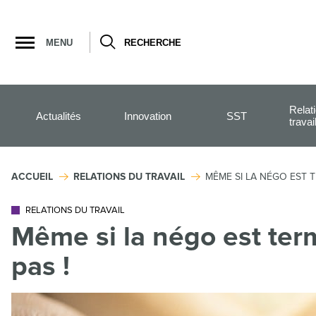
Ouvrir
la
MENU
RECHERCHE
navigation
du
site
Relat
Actualités
Innovation
SST
travai
ACCUEIL
RELATIONS DU TRAVAIL
MÊME SI LA NÉGO EST T
RELATIONS DU TRAVAIL
Même si la négo est ter
pas !