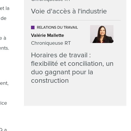
et la
Voie d'accès à l'industrie
 de
RELATIONS DU TRAVAIL
Valérie Mallette
e à
Chroniqueuse RT
nts.
Horaires de travail :
flexibilité et conciliation, un
duo gagnant pour la
construction
ent,
vice
CQ a