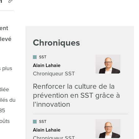
ent
élevé
Chroniques
SST
Alain Lahaie
s plus
Chroniqueur SST
Renforcer la culture de la
diée
prévention en SST grâce à
ilés du
l’innovation
285
oûts
SST
Alain Lahaie
Chroniqueur SST