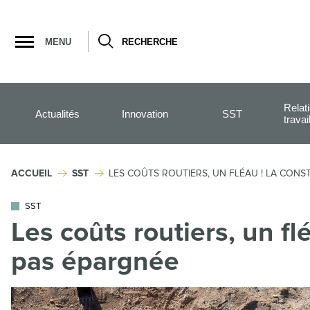
Ouvrir
la
MENU
RECHERCHE
navigation
du
site
Relat
Actualités
Innovation
SST
travai
ACCUEIL
SST
LES COÛTS ROUTIERS, UN FLÉAU ! LA CONS
SST
Les coûts routiers, un fl
pas épargnée