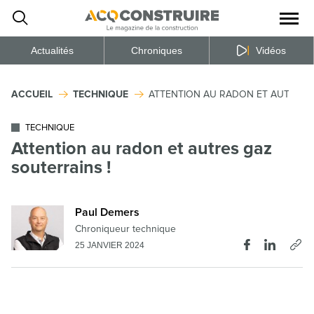
Ouvrir
la
naviga
du
site
Actualités
Chroniques
Vidéos
ACCUEIL
TECHNIQUE
ATTENTION AU RADON ET AUTRES G
TECHNIQUE
Attention au radon et autres gaz
souterrains !
Paul Demers
Chroniqueur technique
25 JANVIER 2024