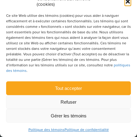
(cookies)
Ce site Web utilise des témoins (cookies) pour vous aider à naviguer
efficacement et à exécuter certaines fonctionnalités. Les témoins qui sont
considérés comme « fonctionnels » sont stockés sur votre navigateur, car ils
sont essentiels pour les fonctionnalités de base du site. Nous utilisons
également des témoins tiers qui nous aident à analyser la façon dont vous
utilisez ce site Web ou afficher certaines fonctionnalités. Ces témoins ne
seront stockés dans votre navigateur qu’avec votre consentement
préalable. Vous pouvez choisir d’activer (Tout accepter) ou de désactiver la
totalité ou une partie (Gérer les témoins) de ces témoins. Pour plus
d’information sur les témoins utilisés sur ce site, consultez notre
politiques
Produit par l’Association de la construction du
des témoins
.
Québec
Tout accepter
POUR S’ABONNER À NOTRE INFOLETTRE
Refuser
Gérer les témoins
LIENS UTILES
Politique des témoins
Politique de confidentialité