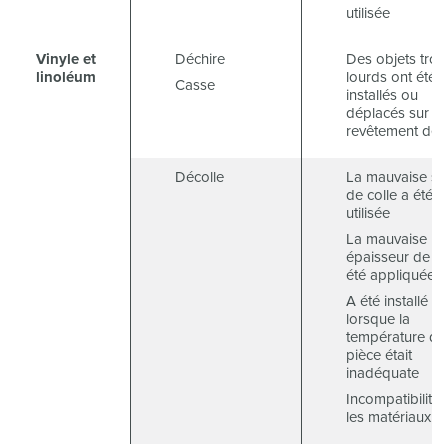
utilisée
Vinyle et
Déchire
Des objets trop
linoléum
lourds ont été
Casse
installés ou
déplacés sur le
revêtement de 
Décolle
La mauvaise so
de colle a été
utilisée
La mauvaise
épaisseur de co
été appliquée
A été installé
lorsque la
température de 
pièce était
inadéquate
Incompatibilité 
les matériaux.