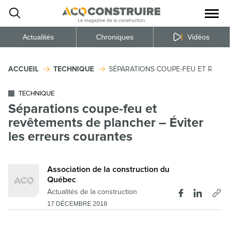
Ouvrir
la
naviga
du
site
Actualités
Chroniques
Vidéos
ACCUEIL
TECHNIQUE
SÉPARATIONS COUPE-FEU ET REVÊT
TECHNIQUE
Séparations coupe-feu et
revêtements de plancher – Éviter
les erreurs courantes
Association de la construction du
Québec
Actualités de la construction
17 DÉCEMBRE 2018