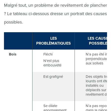
Malgré tout, un problème de revêtement de plancher s
? Le tableau ci-dessous dresse un portrait des causes
possibles.
LES
LES CAUSES
PROBLÈMATIQUES
POSSIBLES
Bois
Fléchi
N’a pas été inst
perpendiculair
N’est plus
aux solives
embouveté
Est grafigné
Des objets trop
lourds ont été
installés ou
déplacés sur le
revêtement de 
Se dilate
N’a pas reposé
anormalement
dans la pièce u