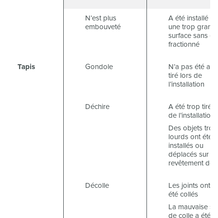
N’est plus
A été installé su
embouveté
une trop grand
surface sans êt
fractionné
Tapis
Gondole
N’a pas été ass
tiré lors de
l’installation
Déchire
A été trop tiré l
de l’installation
Des objets trop
lourds ont été
installés ou
déplacés sur le
revêtement de 
Décolle
Les joints ont m
été collés
La mauvaise so
de colle a été