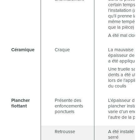
certain temps a
l’installation (afi
qu’il prenne la
même températ
que la pièce)
A été mal cloué
Céramique
Craque
La mauvaise
épaisseur de co
a été appliquée
Une truelle san
dents a été utili
lors de l’applica
du coulis
Plancher
Présente des
L’épaisseur du 
flottant
enfoncements
plancher install
ponctuels
varie d’un endro
l’autre de la piè
Retrousse
A été installé tr
serré