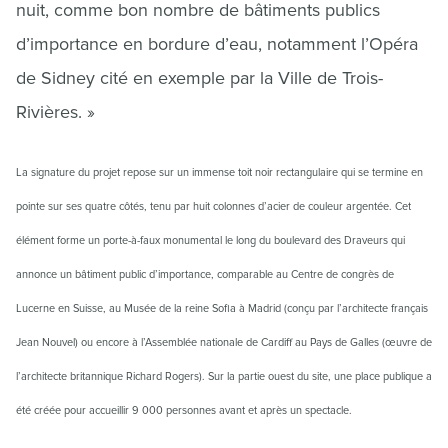
nuit, comme bon nombre de bâtiments publics
d’importance en bordure d’eau, notamment l’Opéra
de Sidney cité en exemple par la Ville de Trois-
Rivières. »
La signature du projet repose sur un immense toit noir rectangulaire qui se termine en
pointe sur ses quatre côtés, tenu par huit colonnes d’acier de couleur argentée. Cet
élément forme un porte-à-faux monumental le long du boulevard des Draveurs qui
annonce un bâtiment public d’importance, comparable au Centre de congrès de
Lucerne en Suisse, au Musée de la reine Sofia à Madrid (conçu par l’architecte français
Jean Nouvel) ou encore à l’Assemblée nationale de Cardiff au Pays de Galles (œuvre de
l’architecte britannique Richard Rogers). Sur la partie ouest du site, une place publique a
été créée pour accueillir 9 000 personnes avant et après un spectacle.