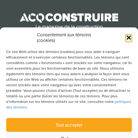
Consentement aux témoins
(cookies)
Produit par l’Association de la construction du
Québec
Ce site Web utilise des témoins (cookies) pour vous aider à naviguer
efficacement et à exécuter certaines fonctionnalités. Les témoins qui sont
considérés comme « fonctionnels » sont stockés sur votre navigateur, car ils
sont essentiels pour les fonctionnalités de base du site. Nous utilisons
POUR S’ABONNER À NOTRE INFOLETTRE
également des témoins tiers qui nous aident à analyser la façon dont vous
utilisez ce site Web ou afficher certaines fonctionnalités. Ces témoins ne
seront stockés dans votre navigateur qu’avec votre consentement
préalable. Vous pouvez choisir d’activer (Tout accepter) ou de désactiver la
totalité ou une partie (Gérer les témoins) de ces témoins. Pour plus
LIENS UTILES
d’information sur les témoins utilisés sur ce site, consultez notre
politiques
des témoins
.
CONDITIONS D’UTILISATION
POLITIQUE DE CONFIDENTIALITÉ
Tout accepter
PLAN DU SITE