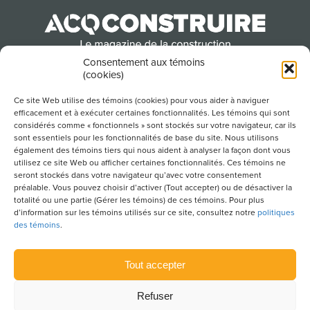
Consentement aux témoins
(cookies)
Produit par l’Association de la construction du
Québec
Ce site Web utilise des témoins (cookies) pour vous aider à naviguer
efficacement et à exécuter certaines fonctionnalités. Les témoins qui sont
considérés comme « fonctionnels » sont stockés sur votre navigateur, car ils
sont essentiels pour les fonctionnalités de base du site. Nous utilisons
POUR S’ABONNER À NOTRE INFOLETTRE
également des témoins tiers qui nous aident à analyser la façon dont vous
utilisez ce site Web ou afficher certaines fonctionnalités. Ces témoins ne
seront stockés dans votre navigateur qu’avec votre consentement
préalable. Vous pouvez choisir d’activer (Tout accepter) ou de désactiver la
totalité ou une partie (Gérer les témoins) de ces témoins. Pour plus
LIENS UTILES
d’information sur les témoins utilisés sur ce site, consultez notre
politiques
des témoins
.
CONDITIONS D’UTILISATION
POLITIQUE DE CONFIDENTIALITÉ
Tout accepter
PLAN DU SITE
Refuser
POLITIQUE DES TÉMOINS