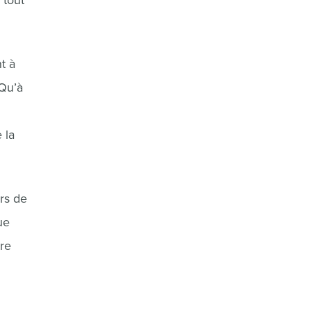
 tout
t à
 Qu’à
 la
urs de
ue
re