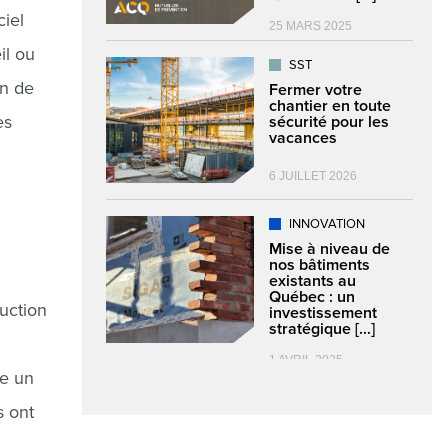
ciel
25 MARS 2025
il ou
SST
on de
Fermer votre
chantier en toute
es
sécurité pour les
vacances
.
6 JUILLET 2026
INNOVATION
Mise à niveau de
nos bâtiments
existants au
Québec : un
duction
investissement
stratégique [...]
1 AVRIL 2025
re un
s ont