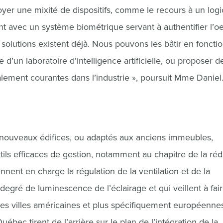
oyer une mixité de dispositifs, comme le recours à un logi
t avec un système biométrique servant à authentifier l’oe
solutions existent déjà. Nous pouvons les bâtir en foncti
 d’un laboratoire d’intelligence artificielle, ou proposer d
lement courantes dans l’industrie », poursuit Mme Daniel
es nouveaux édifices, ou adaptés aux anciens immeubles,
tils efficaces de gestion, notamment au chapitre de la ré
ent en charge la régulation de la ventilation et de la
egré de luminescence de l’éclairage et qui veillent à fai
des villes américaines et plus spécifiquement européenne
ec tirent de l’arrière sur le plan de l’intégration de la