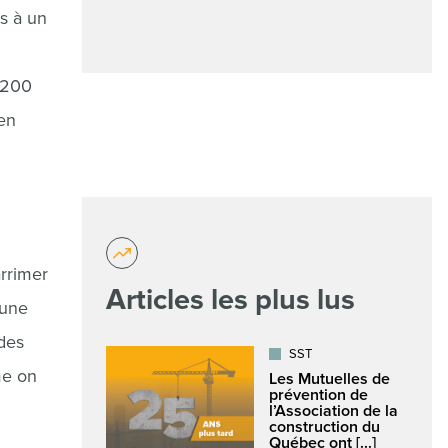
es à un
 200
 en
arrimer
Articles les plus lus
 une
des
SST
me on
Les Mutuelles de
prévention de
l’Association de la
construction du
Québec ont [...]