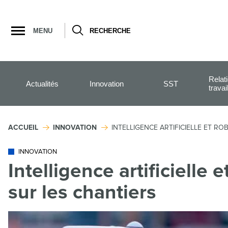
Ouvrir
la
MENU
RECHERCHE
navigation
du
site
Relat
Actualités
Innovation
SST
travai
ACCUEIL
INNOVATION
INTELLIGENCE ARTIFICIELLE ET R
INNOVATION
Intelligence artificielle 
sur les chantiers