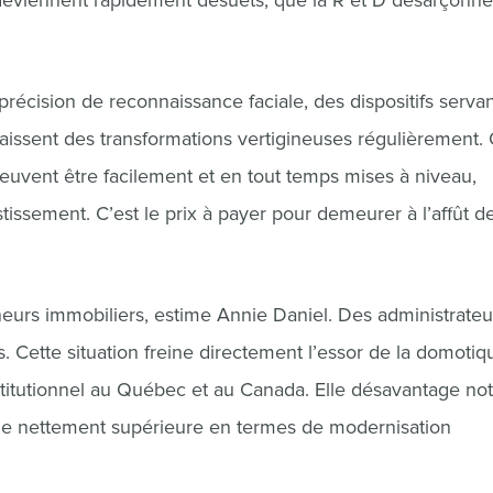
és deviennent rapidement désuets, que la R et D désarçonne
e précision de reconnaissance faciale, des dispositifs servan
caissent des transformations vertigineuses régulièrement.
euvent être facilement et en tout temps mises à niveau,
tissement. C’est le prix à payer pour demeurer à l’affût de
eneurs immobiliers, estime Annie Daniel. Des administrate
. Cette situation freine directement l’essor de la domotiq
itutionnel au Québec et au Canada. Elle désavantage not
che nettement supérieure en termes de modernisation