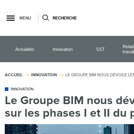
Ouvrir
la
MENU
RECHERCHE
navigation
du
site
Relat
Actualités
Innovation
SST
travai
ACCUEIL
INNOVATION
LE GROUPE BIM NOUS DÉVOILE LES
INNOVATION
Le Groupe BIM nous dév
sur les phases I et II d