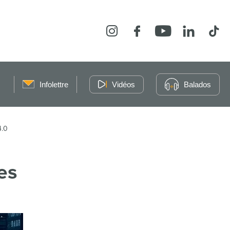
Instagram
Facebook
YouTube
LinkedIn
Tikt
Infolettre
Vidéos
Balados
.0
es