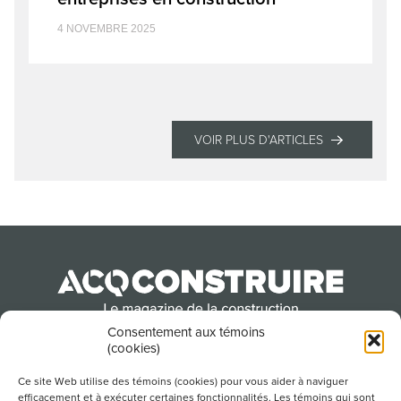
4 NOVEMBRE 2025
VOIR PLUS D'ARTICLES
Consentement aux témoins
(cookies)
Produit par l’Association de la construction du
Québec
Ce site Web utilise des témoins (cookies) pour vous aider à naviguer
efficacement et à exécuter certaines fonctionnalités. Les témoins qui sont