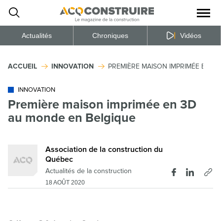
Ouvrir
la
naviga
du
site
Actualités
Chroniques
Vidéos
ACCUEIL
INNOVATION
PREMIÈRE MAISON IMPRIMÉE EN 3
INNOVATION
Première maison imprimée en 3D
au monde en Belgique
Association de la construction du
Québec
Actualités de la construction
18 AOÛT 2020